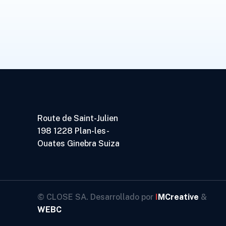
Route de Saint-Julien
198 1228 Plan-les-
Ouates Ginebra Suiza
© CLOSE SA. Desarrollado por
I
MCreative
&
WEBC