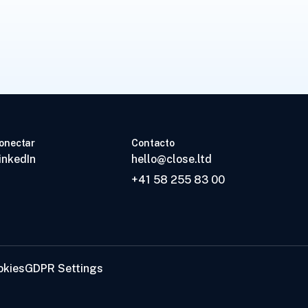
onectar
Contacto
inkedIn
hello@close.ltd
+41 58 255 83 00
okies
GDPR Settings